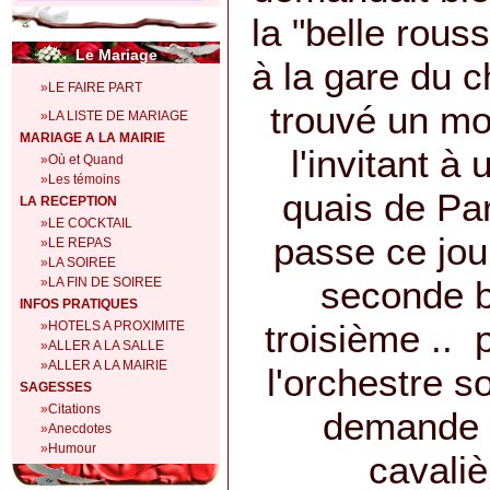
la "belle rouss
Le Mariage
à la gare du ch
»
LE FAIRE PART
trouvé un mo
»
LA LISTE DE MARIAGE
MARIAGE A LA MAIRIE
l'invitant à
»
Où et Quand
»
Les témoins
quais de Pari
LA RECEPTION
»
LE COCKTAIL
passe ce jour
»
LE REPAS
»
LA SOIREE
seconde b
»
LA FIN DE SOIREE
INFOS PRATIQUES
troisième .. 
»
HOTELS A PROXIMITE
»
ALLER A LA SALLE
»
ALLER A LA MAIRIE
l'orchestre s
SAGESSES
»
Citations
demande 
»
Anecdotes
»
Humour
cavalière