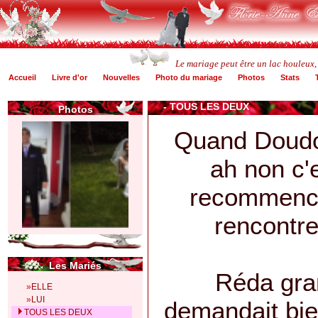
Le mariage peut être un lac houleux,
Accueil
Livre d'or
Nouvelles
Photo du mariage
Photos
Stats
-
TOUS LES DEUX
Photos
Quand Doudo
ah non c'e
recommence
rencontre
Les Mariés
Réda gra
»
ELLE
»
LUI
demandait bi
TOUS LES DEUX