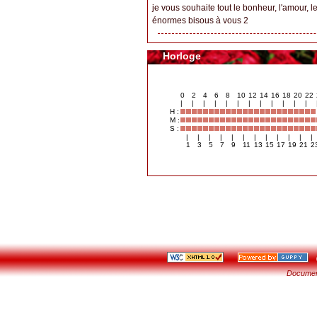
je vous souhaite tout le bonheur, l'amour, l
énormes bisous à vous 2
Horloge
0
2
4
6
8
10
12
14
16
18
20
22
|
|
|
|
|
|
|
|
|
|
|
|
H :
M :
S :
|
|
|
|
|
|
|
|
|
|
|
|
1
3
5
7
9
11
13
15
17
19
21
2
©
Documen