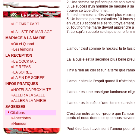
2. Une femme se préoccupe de son avenir j
3. Le succès d'un homme se mesure à sa 
trouver ce type d'homme...
Le Mariage
4. Les hommes mariés vivent plus vieux qu
5. Un homme paiera volontiers 10 francs 
en vaut 10 et dont elle se fout royalement.
»
LE FAIRE PART
6. Tout homme marié devrait apprendre à 
7. Lorsqu'un couple se dispute, une femm
»
LA LISTE DE MARIAGE
MARIAGE A LA MAIRIE
»
Où et Quand
L'amour c'est comme le hockey, tu te fais 
»
Les témoins
LA RECEPTION
La jalousie est la seconde plus belle preu
»
LE COCKTAIL
»
LE REPAS
Il n'y a rien au ciel et sur la terre que l'
»
LA SOIREE
»
LA FIN DE SOIREE
L'amour stimule l'esprit quand il n'atteint 
INFOS PRATIQUES
»
HOTELS A PROXIMITE
L'amour est une enseigne lumineuse clig
»
ALLER A LA SALLE
»
ALLER A LA MAIRIE
L'amour est le reflet d'une femme dans l
SAGESSES
Citations
C'est par notre amour-propre que l'amour
perdu et nous donne ce que nous n'avons
»
Anecdotes
»
Humour
Peut-être faut-il avoir senti l'amour pour b