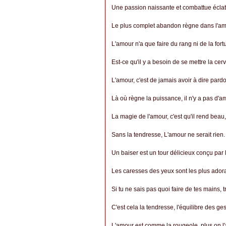
Une passion naissante et combattue éclate 
Le plus complet abandon règne dans l'am
L'amour n'a que faire du rang ni de la fort
Est-ce qu'il y a besoin de se mettre la cer
L'amour, c'est de jamais avoir à dire pard
Là où règne la puissance, il n'y a pas d'a
La magie de l'amour, c'est qu'il rend beau, 
Sans la tendresse, L'amour ne serait rien.
Un baiser est un tour délicieux conçu par
Les caresses des yeux sont les plus ador
Si tu ne sais pas quoi faire de tes mains,
C'est cela la tendresse, l'équilibre des g
L'amour est comme la rougeole, plus on l'at