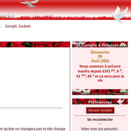
Joseph Joubert
.
Compte à Rebours
Dimanche
09
Août 2026
Nous sommes à présent
jrs
h
mariés depuis 6301
, 6
,
mn
s
41
, 47
et ça sera pour la
vie
Préférences
Devenir membre
Se reconnecter
---
r qu'elle ne changera pas et elle change
Votre nom (ou pseudo) :