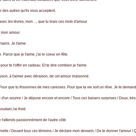
 des autres qu'ils vous acceptent.
 avec les lèvres, mon ..., que tu lirais ces mots d'amour.
e mon amour.
ains. Je t'aime.
Parce que je t'aime, j'ai le coeur en fête.
our te l'offrir en cadeau. Et te dire combien je t'aime.
ison, à t'aimer avec déraison, de cet amour irraisonné.
 Pour que tu frissonnes de mes caresses. Pour que ta vie soit un rêve. Je te deman
re d'un sourire / Je dépose encore et encore / Tous ces baisers surprises / Doux, très 
oudain j'ai froid.
 t'attends passionnément de l'autre côté.
nelle / Devant tous ces témoins / Je déclare mon dessein / De te donner l'amour / 