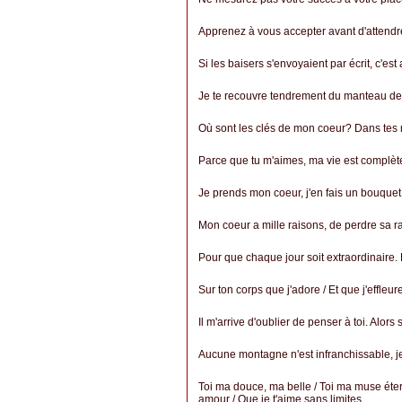
Apprenez à vous accepter avant d'attendre
Si les baisers s'envoyaient par écrit, c'est
Je te recouvre tendrement du manteau d
Où sont les clés de mon coeur? Dans tes m
Parce que tu m'aimes, ma vie est complète. 
Je prends mon coeur, j'en fais un bouquet p
Mon coeur a mille raisons, de perdre sa ra
Pour que chaque jour soit extraordinaire.
Sur ton corps que j'adore / Et que j'effleu
Il m'arrive d'oublier de penser à toi. Alors s
Aucune montagne n'est infranchissable, je
Toi ma douce, ma belle / Toi ma muse éter
amour / Que je t'aime sans limites.