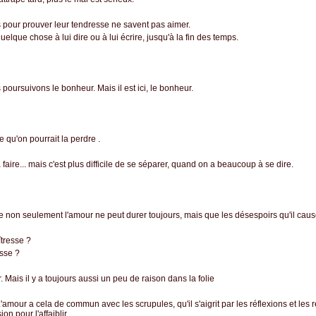
 pour prouver leur tendresse ne savent pas aimer.
lque chose à lui dire ou à lui écrire, jusqu'à la fin des temps.
 poursuivons le bonheur. Mais il est ici, le bonheur.
 qu'on pourrait la perdre .
aire... mais c'est plus difficile de se séparer, quand on a beaucoup à se dire.
que non seulement l'amour ne peut durer toujours, mais que les désespoirs qu'il cause
îtresse ?
esse ?
. Mais il y a toujours aussi un peu de raison dans la folie
'amour a cela de commun avec les scrupules, qu'il s'aigrit par les réflexions et les ret
on pour l'affaiblir.