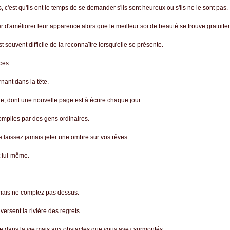
 c'est qu'ils ont le temps de se demander s'ils sont heureux ou s'ils ne le sont pas.
 d'améliorer leur apparence alors que le meilleur soi de beauté se trouve gratuite
 souvent difficile de la reconnaître lorsqu'elle se présente.
ces.
nant dans la tête.
re, dont une nouvelle page est à écrire chaque jour.
mplies par des gens ordinaires.
e laissez jamais jeter une ombre sur vos rêves.
t lui-même.
 mais ne comptez pas dessus.
ersent la rivière des regrets.
e dans la vie mais aux obstacles que vous avez surmontés.