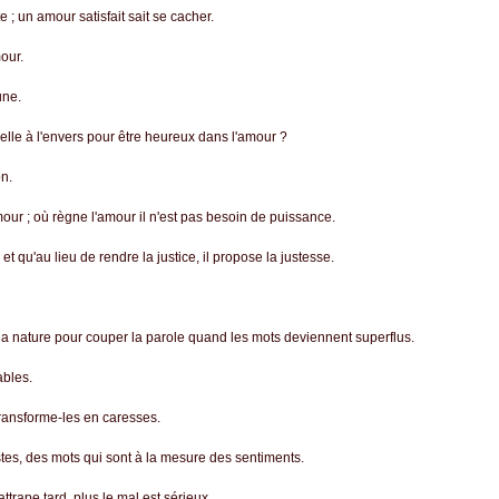
; un amour satisfait sait se cacher.
our.
une.
velle à l'envers pour être heureux dans l'amour ?
on.
mour ; où règne l'amour il n'est pas besoin de puissance.
et qu'au lieu de rendre la justice, il propose la justesse.
 la nature pour couper la parole quand les mots deviennent superflus.
ables.
 transforme-les en caresses.
estes, des mots qui sont à la mesure des sentiments.
trape tard, plus le mal est sérieux.