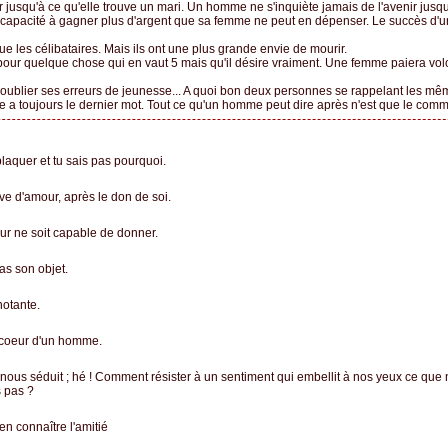
usqu'à ce qu'elle trouve un mari. Un homme ne s'inquiète jamais de l'avenir jusqu
capacité à gagner plus d'argent que sa femme ne peut en dépenser. Le succès d'
e les célibataires. Mais ils ont une plus grande envie de mourir.
pour quelque chose qui en vaut 5 mais qu'il désire vraiment. Une femme paiera vol
oublier ses erreurs de jeunesse... A quoi bon deux personnes se rappelant les mêm
e a toujours le dernier mot. Tout ce qu'un homme peut dire après n'est que le com
plaquer et tu sais pas pourquoi.
ve d'amour, après le don de soi.
amour ne soit capable de donner.
pas son objet.
notante.
e coeur d'un homme.
 nous séduit ; hé ! Comment résister à un sentiment qui embellit à nos yeux ce qu
 pas ?
ien connaître l'amitié