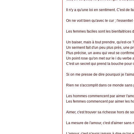
Il n'y a qu'une loi en sentiment. C'est de 
On ne voit bien qu'avec le cur ; l'essentiel
Les femmes faciles sont les bienfaitric
Un baiser, mais à tout prendre, qu'est-ce 
Un serment fait d'un peu plus près, une 
Plus précise, un aveu qui veut se confirme
Un point rose qu'on met sur le i du verbe 
C'est un secret qui prend la bouche pour o
Si on me presse de dire pourquoi je l'aimai
Rien ne s'accomplit dans ce monde sans 
Les hommes commencent par aimer l'amour
Les femmes commencent par aimer les hom
Aimer, c'est trouver sa richesse hors de so
La mesure de l'amour, c'est d'aimer sans
L'amour, c'est n'avoir jamais à dire qu'on 