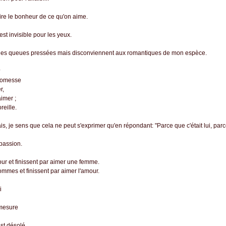
faire le bonheur de ce qu'on aime.
 est invisible pour les yeux.
es des queues pressées mais disconviennent aux romantiques de mon espèce.
?
promesse
r,
aimer ;
reille.
s, je sens que cela ne peut s'exprimer qu'en répondant: "Parce que c'était lui, parce
passion.
 et finissent par aimer une femme.
mes et finissent par aimer l'amour.
i
 mesure
est désolé