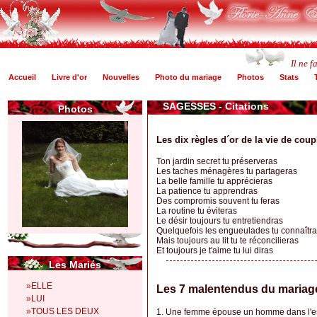
Il ne 
Accueil
Livre d'or
Nouvelles
Photo du mariage
Photos
Stats
SAGESSES -
Citations
Photos
Les dix règles d´or de la vie de coup
Ton jardin secret tu préserveras
Les taches ménagères tu partageras
La belle famille tu apprécieras
La patience tu apprendras
Des compromis souvent tu feras
La routine tu éviteras
Le désir toujours tu entretiendras
Quelquefois les engueulades tu connaîtr
Mais toujours au lit tu te réconcilieras
Et toujours je t'aime tu lui diras
Les Mariés
»
ELLE
Les 7 malentendus du mariage
»
LUI
»
TOUS LES DEUX
1. Une femme épouse un homme dans l'esp