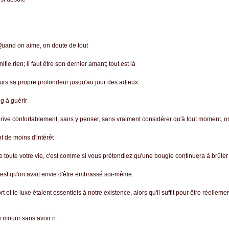
Quand on aime, on doute de tout
ie rien; il faut être son dernier amant; tout est là
ours sa propre profondeur jusqu'au jour des adieux
ng à guérir
ve confortablement, sans y penser, sans vraiment considérer qu'à tout moment, on p
t de moins d'intérêt
toute votre vie, c'est comme si vous prétendiez qu'une bougie continuera à brûler
est qu'on avait envie d'être embrassé soi-même.
 et le luxe étaient essentiels à notre existence, alors qu'il suffit pour être réelle
e mourir sans avoir ri.