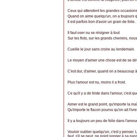
Ceux qui attendent les grandes occasions
Quand on aime quelqu'un, on a toujours que
Il est parfois bon d'avoir un grain de folie.
Il faut oser ou se résigner à tout
Sur les flots, sur les grands chemins, nous
Cueille le jour sans croire au lendemain.
Le moyen d'aimer une chose est de se dire
C'est dur, d'aimer, quand on a beaucoup à f
Plus l'amour est nu, moins il a froid.
Ce qu'il y a de triste dans l'amour, c'est 
Aimer est le grand point, qu'importe la ma
Qu'importe le flacon pourvu qu'on ait l'ivr
Il y a toujours un peu de folie dans l'amour
Vouloir oublier quelqu'un, c'est y penser. L
faut, s'il se peut, ne point songer à sa passi